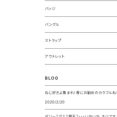
バッジ
バングル
ストラップ
アウトレット
BLOG
ねじ好きよ集まれ！春にお勧めのカラフルね
2020/2/20
ゼリー？グミ？寒天？・・・いやいや、ネジです