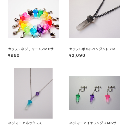
カラフルネジチャーム<M６サイ
カラフルボルトペンダント <Ｍ８
ズ>
サイズ>
¥990
¥2,090
ネジマニアネックレス
ネジマニアイヤリング <Ｍ６サイ
ズ>