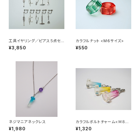
工具イヤリング／ピアス５点セッ
カラフルナット <М６サイズ>
ト <Ｂタイプ>
¥3,850
¥550
ネジマニアネックレス
カラフルボルトチャーム<Ｍ８サ
イズ>
¥1,980
¥1,320