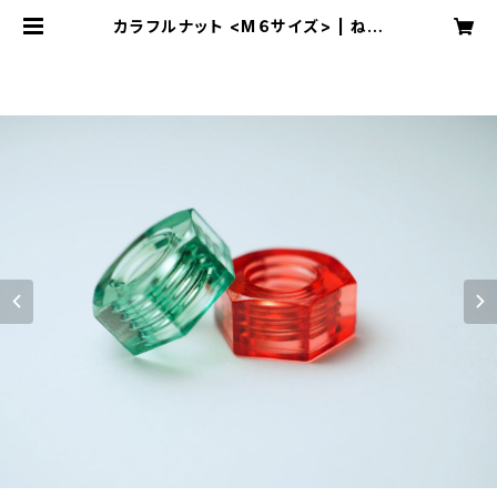
カラフルナット <М６サイズ> | ねじ
ネジ屋