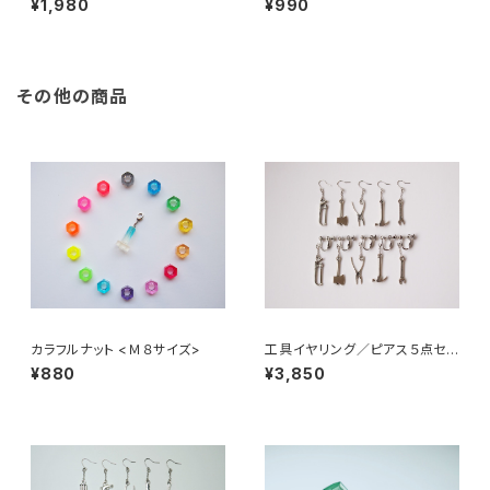
¥1,980
¥990
その他の商品
カラフルナット <Ｍ８サイズ>
工具イヤリング／ピアス５点セッ
ト <Ａタイプ>
¥880
¥3,850