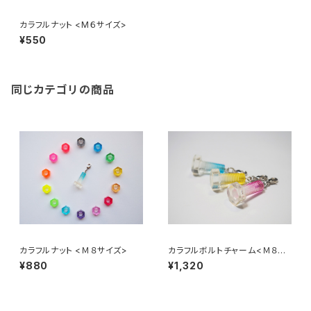
カラフルナット <М６サイズ>
¥550
同じカテゴリの商品
カラフルナット <Ｍ８サイズ>
カラフルボルトチャーム<Ｍ８サ
イズ>
¥880
¥1,320