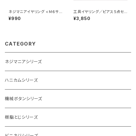
ネジマニアイヤリング <Ｍ６サイ
工具イヤリング／ピアス５点セッ
ズ>
ト <Ａタイプ>
¥990
¥3,850
CATEGORY
ネジマニアシリーズ
ハニカムシリーズ
機械ボタンシリーズ
樹脂とじシリーズ
ビニネジシリーズ