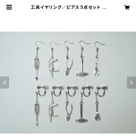
工具イヤリング／ピアス５点セット <
Ｂタイプ> | ねじネジ屋