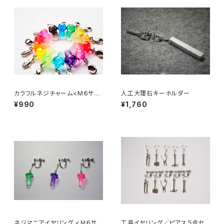
カラフルネジチャーム<M６サイ
人工大理石キーホルダー
ズ>
¥990
¥1,760
ネジマニアイヤリング <Ｍ６サイ
工具イヤリング／ピアス５点セッ