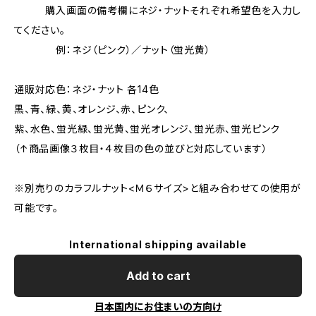
購入画面の備考欄にネジ・ナットそれぞれ希望色を入力し
てください。
例：ネジ（ピンク）／ナット（蛍光黄）
通販対応色：ネジ・ナット 各14色
黒、青、緑、黄、オレンジ、赤、ピンク、
紫、水色、蛍光緑、蛍光黄、蛍光オレンジ、蛍光赤、蛍光ピンク
（↑商品画像３枚目・４枚目の色の並びと対応しています）
※別売りのカラフルナット<Ｍ６サイズ>と組み合わせての使用が
可能です。
International shipping available
Add to cart
日本国内にお住まいの方向け