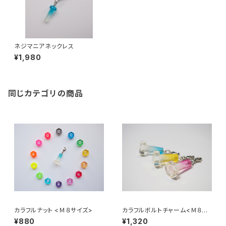
ネジマニアネックレス
¥1,980
同じカテゴリの商品
カラフルナット <Ｍ８サイズ>
カラフルボルトチャーム<Ｍ８サ
イズ>
¥880
¥1,320