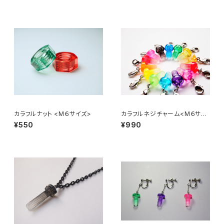
カラフルナット <М６サイズ>
カラフルネジチャーム<M６サイ
ズ>
¥550
¥990