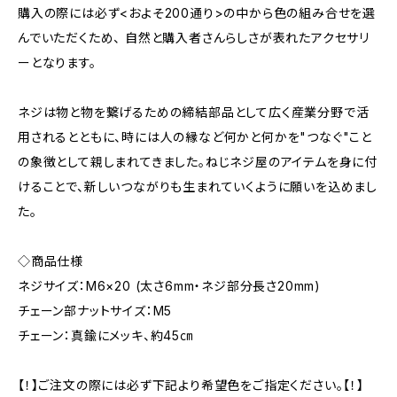
購入の際には必ず<およそ200通り>の中から色の組み合せを選
んでいただくため、 自然と購入者さんらしさが表れたアクセサリ
ーとなります。
ネジは物と物を繋げるための締結部品として広く産業分野で活
用されるとともに、時には人の縁など何かと何かを"つなぐ"こと
の象徴として親しまれてきました。ねじネジ屋のアイテムを身に付
けることで、新しいつながりも生まれていくように願いを込めまし
た。
◇商品仕様
ネジサイズ：M6×20 (太さ6mm・ネジ部分長さ20mm)
チェーン部ナットサイズ：M5
チェーン：真鍮にメッキ、約45㎝
【！】ご注文の際には必ず下記より希望色をご指定ください。【！】